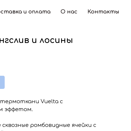
ставка и оплата
О нас
Контакты
нгслив и лосины
 термоткани Vuelta с
 эффетом.
е сквозные ромбовидные ячейки с