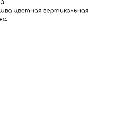
й.
 шва цветная вертикальная
яс.